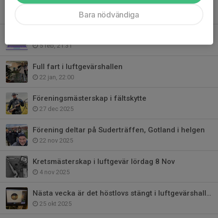
Kretsmästerskap i Fältskytte 6,5 2026
Bara nödvändiga
18 feb, 13:36
Gevärsesktions årsmöte 11/3
5 feb, 21:31
Full fart i luftgevärshallen
22 jan, 22:00
Föreningsmästerskap i fältskytte
27 dec 2025
Förening deltar på Suderträffen, Gotland i helgen
22 nov 2025
Kretsmästerskap i luftgevär lördag 8 Nov
4 nov 2025
Nästa vecka är det höstlovs stängt i luftgevärshallen.
25 okt 2025