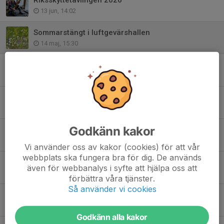
13 jun, 14:02
Sommarstängt i luftgevärshallen
14 maj, 15:30
Skjutförbud på C-banan
13 maj, 15:27
Föreningsmästerskap luftgevär 7 Maj
12 apr, 11:57
Godkänn kakor
Påsklov i luftgevärshallen
3 apr, 11:31
Vi använder oss av kakor (cookies) för att vår
webbplats ska fungera bra för dig. De används
Kabeldragningen till skjutbanan.
även för webbanalys i syfte att hjälpa oss att
17 mar, 10:03
förbättra våra tjänster.
Så använder vi cookies
Sportlov, vi har stängt 24/2, 26/2 i luftgevärshallen
21 feb, 16:27
Godkänn alla kakor