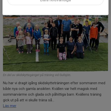
En del av skidskyttegänget på träning vid Gullsjön.
Nu har vi dragit igång skidskytteträningen efter sommaren med
både nya och gamla ansikten. Kvällen var helt magisk med
sommarvärme och glada och påhittiga barn. Kvällens träning
gick ut på att vi skulle träna så...
Läs mer