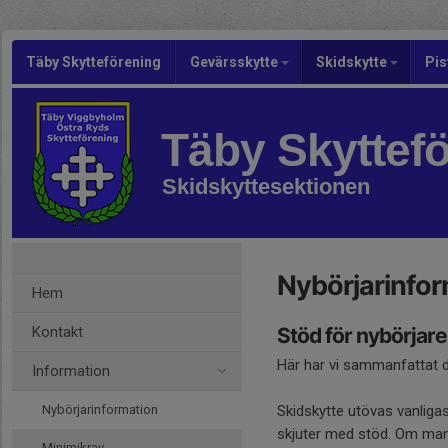
Täby Skytteförening
Gevärsskytte
Skidskytte
Pis
Täby Skyttef
Skidskyttesektionen
Nybörjarinfo
Hem
Kontakt
Stöd för nybörjare
Här har vi sammanfattat de
Information
Nybörjarinformation
Skidskytte utövas vanligas
skjuter med stöd. Om man ä
Minimikrav