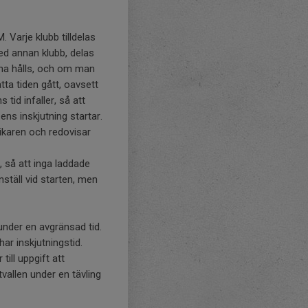
 Varje klubb tilldelas
med annan klubb, delas
erna hålls, och om man
tta tiden gått, oavsett
 tid infaller, så att
ens inskjutning startar.
ikaren och redovisar
r, så att inga laddade
nställ vid starten, men
under en avgränsad tid.
har inskjutningstid.
ill uppgift att
vallen under en tävling