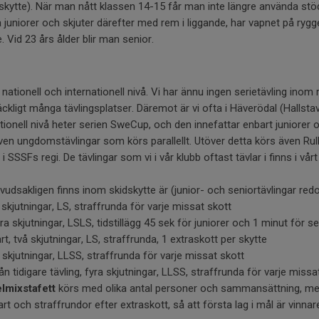
 skytte). När man nått klassen 14-15 får man inte längre använda stö
na juniorer och skjuter därefter med rem i liggande, har vapnet på ryg
 Vid 23 års ålder blir man senior.
 nationell och internationell nivå. Vi har ännu ingen serietävling ino
lräckligt många tävlingsplatser. Däremot är vi ofta i Häverödal (Hallstav
ionell nivå heter serien SweCup, och den innefattar enbart juniorer 
även ungdomstävlingar som körs parallellt. Utöver detta körs även Rul
 SSSFs regi. De tävlingar som vi i vår klubb oftast tävlar i finns i vår
dsakligen finns inom skidskytte är (junior- och seniortävlingar redo
å skjutningar, LS, straffrunda för varje missat skott
yra skjutningar, LSLS, tidstillägg 45 sek för juniorer och 1 minut för s
rt, två skjutningar, LS, straffrunda, 1 extraskott per skytte
 skjutningar, LLSS, straffrunda för varje missat skott
ån tidigare tävling, fyra skjutningar, LLSS, straffrunda för varje missa
lmixstafett
körs med olika antal personer och sammansättning, m
och straffrundor efter extraskott, så att första lag i mål är vinnar