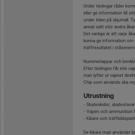
Under tävlingar råder kom
eller ge information till si
under tiden på skjutvall. 
annat sätt stör andra åkar
Det vanliga är att varje å
kunna ge information om tr
träffresultatet i ståserier
Nummerlappar och benklist
Efter tävlingen får inte v
man lyfter ut vapnet direkt
Chip som används ska reg
Utrustning
- Skateskidor, skatestavar
- Vapen och ammunition lå
- Kikare och träffbildspla
De kikare man använder br