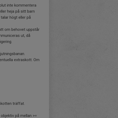
solut inte kommentera
ller heja på sitt barn
talar högt eller på
r att om behovet uppstår
ommuniceras ut, då
igering.
kjutningsbanan.
ventuella extraskott. Om
kotten träffat.
 objektiv på mellan >=