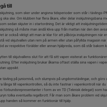
å till
nskjutning, som sker under angivna tidsperioder som står i tävlings-PM.
ng ska ske. Om klubben har flera åkare, eller delar inskjutningsbana 
om sedan skjuter in i startordning. Det är viktigt att inskjutningstid
 inskjutning så måste man ändå kliva upp från mattan när den den avsa
et är också viktigt att man är klar för att påbörja inskjutningen när ens
 stå vid skjutvallen utan rem på armen eller utan påfyllda magasin när 
öd av respektive förälder eller annan hjälpreda, som då står bakom k
ytten till skjutvallens slut för att få sitt vapen visiterat av funktionäre
jutning. Efter inskjutning brukar åkarna oftast ställa sina vapen i vape
utan uppsikt.
e tävling på juniornivå, och slumpvis på ungdomstävlingar, och görs 
 långa till vapenkontrollen, så du inte fastnar i vapenkontroll när du 
inns förbundsrepresentanter i form av en TD (Teknisk delegat) som har t
ryn tolka eventuella regelbrott. Får man som åkare problem vid skjut
upp handen så kommer en funktionär till hjälp.