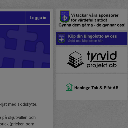
Logga in
rjat med skidskytte.
e på skjutvallen och
 prick (pricken som