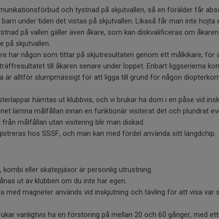
munikationsförbud och tystnad på skjutvallen, så en förälder får ab
tt barn under tiden det vistas på skjutvallen. Likaså får man inte hojta e
Tystnad på vallen gäller även åkare, som kan diskvalificeras om åkaren 
e på skjutvallen.
kare har någon som tittar på skjutresultaten genom ett målkikare, fö
äffresultatet till åkaren senare under loppet. Enbart liggserierna k
na är alltför slumpmässigt för att ligga till grund för någon diopterkorr
erlappar hämtas ut klubbvis, och vi brukar ha dom i en påse vid ins
apnet lämna målfållan innan en funktionär visiterat det och plundrat e
 från målfållan utan visitering blir man diskad.
istreras hos SSSF, och man kan med fördel använda sitt längdchip.
, kombi eller skatepjäxor är personlig utrustning.
nas ut av klubben om du inte har egen.
tta med magneter används vid inskjutning och tävling för att visa var s
ukar vanligtvis ha en förstoring på mellan 20 och 60 gånger, med ett