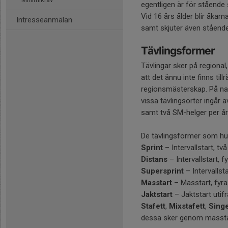
egentligen är för stående
Vid 16 års ålder blir åkar
Intresseanmälan
samt skjuter även stående.
Tävlingsformer
Tävlingar sker på regional,
att det ännu inte finns til
regionsmästerskap. På nat
vissa tävlingsorter ingår 
samt två SM-helger per år i
De tävlingsformer som huvu
Sprint
– Intervallstart, tv
Distans
– Intervallstart, f
Supersprint
– Intervallsta
Masstart
– Masstart, fyra
Jaktstart
– Jaktstart utifr
Stafett
,
Mixstafett
,
Singe
dessa sker genom masstart 