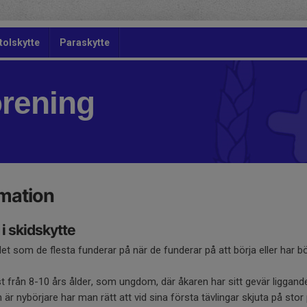
tolskytte
Paraskytte
örening
rmation
 i skidskytte
t som de flesta funderar på när de funderar på att börja eller har bö
t från 8-10 års ålder, som ungdom, där åkaren har sitt gevär liggand
r nybörjare har man rätt att vid sina första tävlingar skjuta på stor