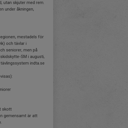
d, utan skjuter med rem.
gen under åkningen,
m regionen, mestadels för
ik) och tävlar i
och seniorer, men på
lskidskytte-SM i augusti,
t tävlingssystem indta.se
visas):
eniorer
t skott
en gemensamt är att
e.