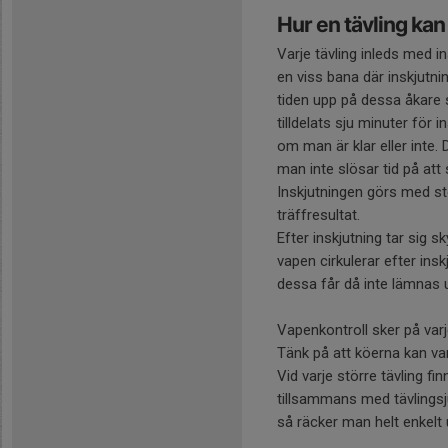
Hur en tävling kan g
Varje tävling inleds med i
en viss bana där inskjutni
tiden upp på dessa åkare s
tilldelats sju minuter för
om man är klar eller inte. D
man inte slösar tid på att
Inskjutningen görs med st
träffresultat.
Efter inskjutning tar sig sk
vapen cirkulerar efter insk
dessa får då inte lämnas 
Vapenkontroll sker på varj
Tänk på att köerna kan vara
Vid varje större tävling f
tillsammans med tävlingsju
så räcker man helt enkelt 