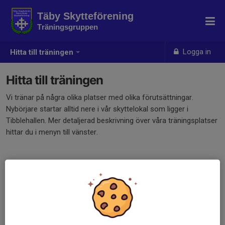
Täby Skytteförening
Träningsgruppen
Logga in
Hitta till träningen
Hitta till träningen
Vi tränar på några olika platser med olika förutsättningar.
Nybörjare startar alltid nere i vår skyttelokal som ligger i
Tibblehallen. Mer detaljerad beskrivning över våra träningsplatser
hittar du i menyn till vänster.