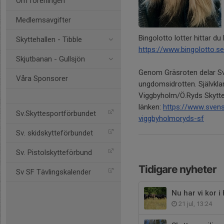
Om föreningen
Medlemsavgifter
Bingolotto lotter hittar du 
Skyttehallen - Tibble
https://www.bingolotto.s
Skjutbanan - Gullsjön
Genom Gräsroten delar Sve
Våra Sponsorer
ungdomsidrotten. Självklart
Viggbyholm/Ö.Ryds Skyttef
länken:
https://www.svens
Sv.Skyttesportförbundet
viggbyholmoryds-sf
Sv. skidskytteförbundet
Sv. Pistolskytteförbund
Tidigare nyheter
Sv SF Tävlingskalender
Nu har vi kor i
21 jul, 13:24