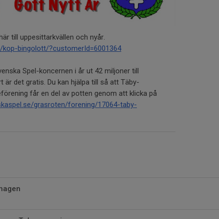
här till uppesittarkvällen och nyår.
e/kop-bingolott/?customerId=6001364
nska Spel-koncernen i år ut 42 miljoner till
 är det gratis. Du kan hjälpa till så att Täby-
örening får en del av potten genom att klicka på
kaspel.se/grasroten/forening/17064-taby-
 hagen