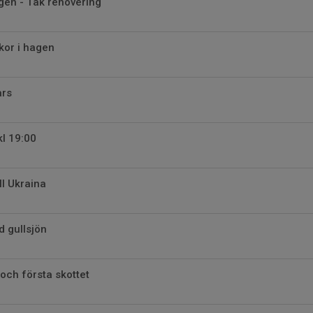
ngen - Tak renovering
 kor i hagen
ars
l 19:00
ll Ukraina
d gullsjön
 och första skottet