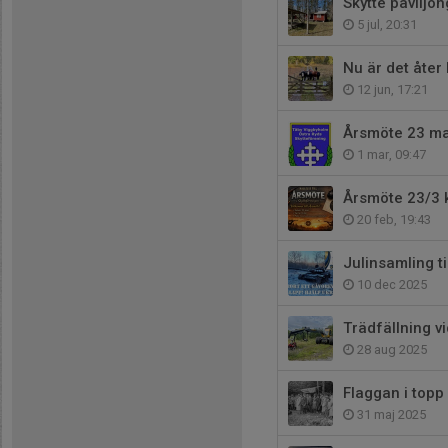
Skytte paviljo
5 jul, 20:31
Nu är det åter
12 jun, 17:21
Årsmöte 23 m
1 mar, 09:47
Årsmöte 23/3 k
20 feb, 19:43
Julinsamling ti
10 dec 2025
Trädfällning vi
28 aug 2025
Flaggan i topp
31 maj 2025