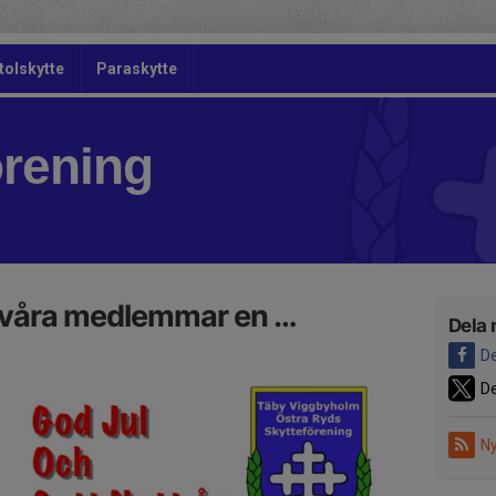
tolskytte
Paraskytte
örening
a våra medlemmar en …
Dela 
De
De
Ny