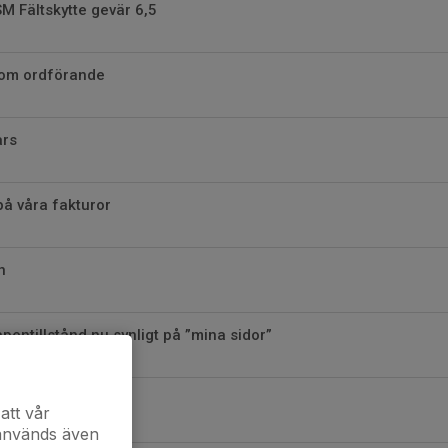
M Fältskytte gevär 6,5
som ordförande
ars
på våra fakturor
n
entillstånd nu synligt på ”mina sidor”
delsedagen
att vår
 används även