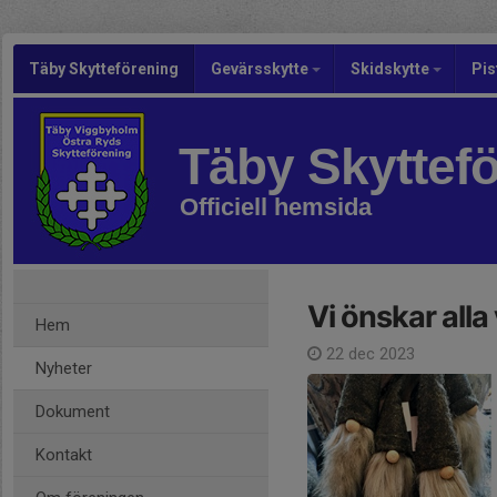
Täby Skytteförening
Gevärsskytte
Skidskytte
Pis
Täby Skyttef
Officiell hemsida
Vi önskar all
Hem
22 dec 2023
Nyheter
Dokument
Kontakt