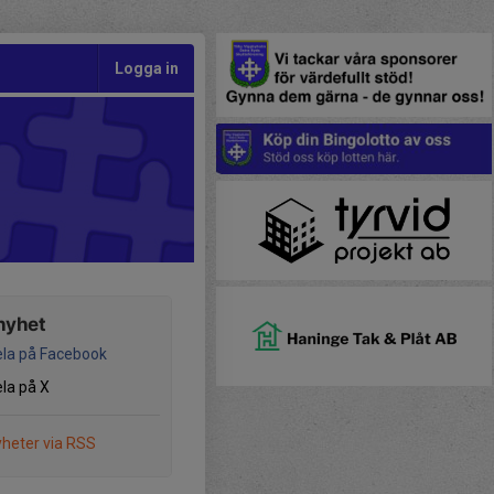
Logga in
nyhet
la på Facebook
la på X
heter via RSS